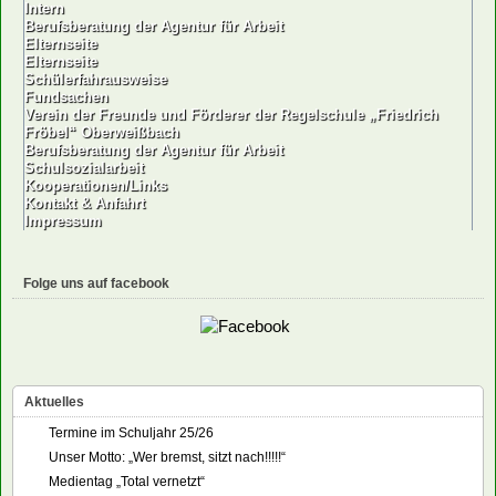
Intern
Berufsberatung der Agentur für Arbeit
Elternseite
Elternseite
Schülerfahrausweise
Fundsachen
Verein der Freunde und Förderer der Regelschule „Friedrich
Fröbel“ Oberweißbach
Berufsberatung der Agentur für Arbeit
Schulsozialarbeit
Kooperationen/Links
Kontakt & Anfahrt
Impressum
Folge uns auf facebook
Aktuelles
Termine im Schuljahr 25/26
Unser Motto: „Wer bremst, sitzt nach!!!!!“
Medientag „Total vernetzt“