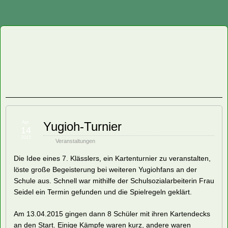
Staatliche
Regelschule
"Friedrich
Fröbel"
Apr.
Yugioh-Turnier
14
Oberweißbach
2015
Veranstaltungen
Die Idee eines 7. Klässlers, ein Kartenturnier zu veranstalten,
löste große Begeisterung bei weiteren Yugiohfans an der
Schule aus. Schnell war mithilfe der Schulsozialarbeiterin Frau
Seidel ein Termin gefunden und die Spielregeln geklärt.
Am 13.04.2015 gingen dann 8 Schüler mit ihren Kartendecks
an den Start. Einige Kämpfe waren kurz, andere waren