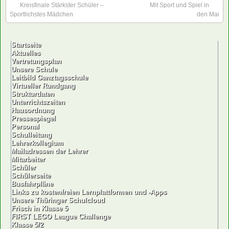
Kreisfinale Stärkster Schüler –
Mit Sport und Spiel in
Sportlichstes Mädchen
den Mai
Startseite
Aktuelles
Vertretungsplan
Unsere Schule
Leitbild Ganztagsschule
Virtueller Rundgang
Strukturdaten
Unterrichtszeiten
Hausordnung
Pressespiegel
Personal
Schulleitung
Lehrerkollegium
Mailadressen der Lehrer
Mitarbeiter
Schüler
Schülerseite
Busfahrpläne
Links zu kostenfreien Lernplattformen und -Apps
Unsere Thüringer Schulcloud
Frisch in Klasse 5
FIRST LEGO League Challenge
Klasse 5/2