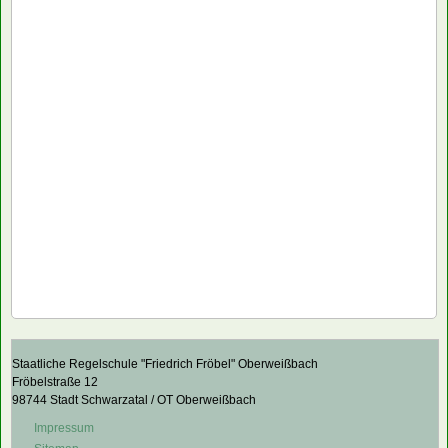
Staatliche Regelschule "Friedrich Fröbel" Oberweißbach
Fröbelstraße 12
98744 Stadt Schwarzatal / OT Oberweißbach
Impressum