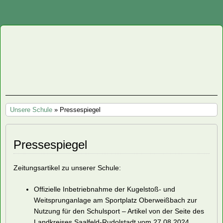
Staatliche
Regelschule
"Friedrich
Unsere Schule
» Pressespiegel
Fröbel"
Oberweißbach
Pressespiegel
Zeitungsartikel zu unserer Schule:
Offizielle Inbetriebnahme der Kugelstoß- und
Weitsprunganlage am Sportplatz Oberweißbach zur
Nutzung für den Schulsport – Artikel von der Seite des
Landkreises Saalfeld-Rudolstadt vom 27.08.2024