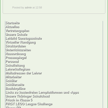
Posted by
admin
at 12:58
Startseite
Aktuelles
Vertretungsplan
Unsere Schule
Leitbild Ganztagsschule
Virtueller Rundgang
Strukturdaten
Unterrichtszeiten
Hausordnung
Pressespiegel
Personal
Schulleitung
Lehrerkollegium
Mailadressen der Lehrer
Mitarbeiter
Schüler
Schülerseite
Busfahrpläne
Links zu kostenfreien Lernplattformen und -Apps
Unsere Thüringer Schulcloud
Frisch in Klasse 5
FIRST LEGO League Challenge
Klasse 5/2