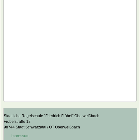
Staatliche Regelschule "Friedrich Fröbel" Oberweißbach
Fröbelstraße 12
98744 Stadt Schwarzatal / OT Oberweißbach
Impressum