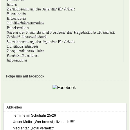
Intern
Berufsberatung der Agentur für Arbeit
Elternseite
Elternseite
Schülerfahrausweise
Fundsachen
Verein der Freunde und Förderer der Regelschule „Friedrich
Fröbel“ Oberweißbach
Berufsberatung der Agentur für Arbeit
Schulsozialarbeit
Kooperationen/Links
Kontakt & Anfahrt
Impressum
Folge uns auf facebook
Aktuelles
Termine im Schuljahr 25/26
Unser Motto: „Wer bremst, sitzt nach!!!!!“
Medientag „Total vernetzt“