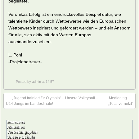
begleitete.
Veronikas Erfolg ist ein eindrucksvolles Beispiel dafür, wie
talentierte Kinder durch Wettbewerbe wie den Europäischen
Wettbewerb inspiriert und gefördert werden – und ein Ansporn
für alle, sich aktiv mit den Werten Europas
auseinanderzusetzen.
L. Pohl
-Projektbetreuer-
Posted by
admin
at 14:57
„Jugend trainiert für Olympia“ – Unsere Volleyball –
Medientag
U14 Jungs im Landesfinale!
„Total vernetzt“
Startseite
Aktuelles
Vertretungsplan
Unsere Schule