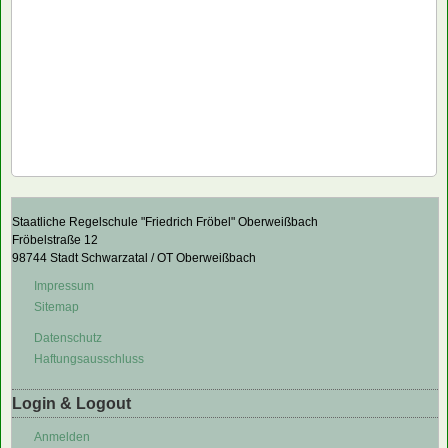
Staatliche Regelschule "Friedrich Fröbel" Oberweißbach
Fröbelstraße 12
98744 Stadt Schwarzatal / OT Oberweißbach
Impressum
Sitemap
Datenschutz
Haftungsausschluss
Login & Logout
Anmelden