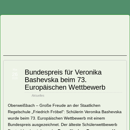
Staatliche
Regelschule
"Friedrich
Fröbel"
Mai
Bundespreis für Veronika
26
Bashevska beim 73.
Oberweißbach
2026
Europäischen Wettbewerb
Aktuelles
Oberweißbach – Große Freude an der Staatlichen
Regelschule „Friedrich Fröbel“: Schülerin Veronika Bashevska
wurde beim 73. Europäischen Wettbewerb mit einem
Bundespreis ausgezeichnet. Der älteste Schülerwettbewerb