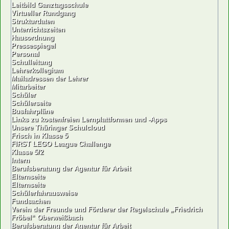
Leitbild Ganztagsschule
Virtueller Rundgang
Strukturdaten
Unterrichtszeiten
Hausordnung
Pressespiegel
Personal
Schulleitung
Lehrerkollegium
Mailadressen der Lehrer
Mitarbeiter
Schüler
Schülerseite
Busfahrpläne
Links zu kostenfreien Lernplattformen und -Apps
Unsere Thüringer Schulcloud
Frisch in Klasse 5
FIRST LEGO League Challenge
Klasse 5/2
Intern
Berufsberatung der Agentur für Arbeit
Elternseite
Elternseite
Schülerfahrausweise
Fundsachen
Verein der Freunde und Förderer der Regelschule „Friedrich
Fröbel“ Oberweißbach
Berufsberatung der Agentur für Arbeit