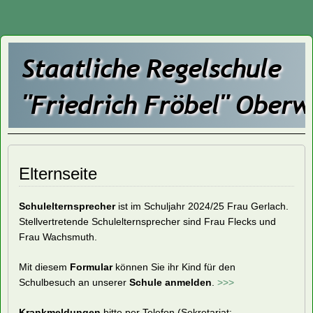
Staatliche
Regelschule
"Friedrich
Fröbel"
Elternseite
Oberweißbach
Schulelternsprecher
ist im Schuljahr 2024/25 Frau Gerlach.
Stellvertretende Schulelternsprecher sind Frau Flecks und
Frau Wachsmuth.
Mit diesem
Formular
können Sie ihr Kind für den
Schulbesuch an unserer
Schule anmelden
.
>>>
Krankmeldungen
bitte per Telefon (Sekretariat: