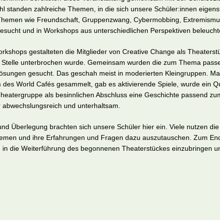
hl standen zahlreiche Themen, in die sich unsere Schüler:innen eigen
Themen wie Freundschaft, Gruppenzwang, Cybermobbing, Extremismu
sucht und in Workshops aus unterschiedlichen Perspektiven beleucht
rkshops gestalteten die Mitglieder von Creative Change als Theaterstü
n Stelle unterbrochen wurde. Gemeinsam wurden die zum Thema pass
Lösungen gesucht. Das geschah meist in moderierten Kleingruppen. Ma
 des World Cafés gesammelt, gab es aktivierende Spiele, wurde ein Qu
r Theatergruppe als besinnlichen Abschluss eine Geschichte passend z
 abwechslungsreich und unterhaltsam.
nd Überlegung brachten sich unsere Schüler hier ein. Viele nutzen die
hemen und ihre Erfahrungen und Fragen dazu auszutauschen. Zum Ende 
n in die Weiterführung des begonnenen Theaterstückes einzubringen un