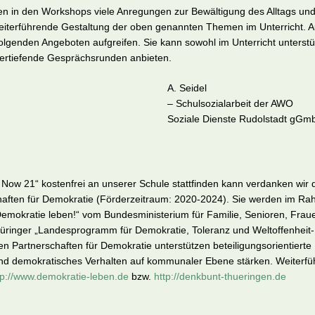
n in den Workshops viele Anregungen zur Bewältigung des Alltags und 
eiterführende Gestaltung der oben genannten Themen im Unterricht. A
olgenden Angeboten aufgreifen. Sie kann sowohl im Unterricht unterstü
ertiefende Gesprächsrunden anbieten.
A. Seidel
– Schulsozialarbeit der AWO
Soziale Dienste Rudolstadt gGm
 Now 21“ kostenfrei an unserer Schule stattfinden kann verdanken wir
chaften für Demokratie (Förderzeitraum: 2020-2024). Sie werden im R
okratie leben!“ vom Bundesministerium für Familie, Senioren, Fra
üringer „Landesprogramm für Demokratie, Toleranz und Weltoffenheit
alen Partnerschaften für Demokratie unterstützen beteiligungsorientier
nd demokratisches Verhalten auf kommunaler Ebene stärken. Weiterfü
tp://www.demokratie-leben.de
bzw.
http://denkbunt-thueringen.de