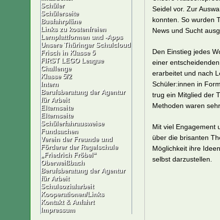
Schüler
Seidel vor. Zur Auswa
Schülerseite
konnten. So wurden 
Busfahrpläne
Links zu kostenfreien
News und Sucht ausge
Lernplattformen und -Apps
Unsere Thüringer Schulcloud
Den Einstieg jedes Wo
Frisch in Klasse 5
FIRST LEGO League
einer entscheidende
Challenge
erarbeitet und nach 
Klasse 5/2
Schüler:innen in Form
Intern
Berufsberatung der Agentur
trug ein Mitglied de
für Arbeit
Methoden waren sehr
Elternseite
Elternseite
Schülerfahrausweise
Mit viel Engagement u
Fundsachen
über die brisanten T
Verein der Freunde und
Förderer der Regelschule
Möglichkeit ihre Idee
„Friedrich Fröbel“
selbst darzustellen.
Oberweißbach
Berufsberatung der Agentur
für Arbeit
Schulsozialarbeit
Kooperationen/Links
Kontakt & Anfahrt
Impressum