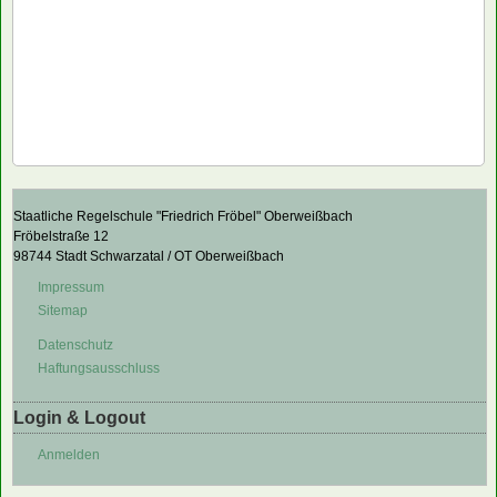
Staatliche Regelschule "Friedrich Fröbel" Oberweißbach
Fröbelstraße 12
98744 Stadt Schwarzatal / OT Oberweißbach
Impressum
Sitemap
Datenschutz
Haftungsausschluss
Login & Logout
Anmelden