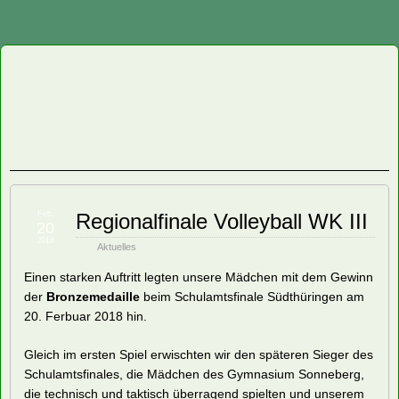
Staatliche
Regelschule
"Friedrich
Fröbel"
Feb.
Regionalfinale Volleyball WK III
20
Oberweißbach
2018
Aktuelles
Einen starken Auftritt legten unsere Mädchen mit dem Gewinn
der
Bronzemedaille
beim Schulamtsfinale Südthüringen am
20. Ferbuar 2018 hin.
Gleich im ersten Spiel erwischten wir den späteren Sieger des
Schulamtsfinales, die Mädchen des Gymnasium Sonneberg,
die technisch und taktisch überragend spielten und unserem