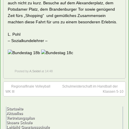
auch nicht zu kurz. Besuche auf dem Alexanderplatz, dem
Potsdamer Platz, dem Brandenburger Tor sowie genügend
Zeit fürs „Shopping“ und gemütliches Zusammensein
machten diese Fahrt für uns zu einem besonderen Erlebnis.
L. Pohl
– Sozialkundelehrer –
Posted by
A.Seidel
at 14:48
Regionalfinale Volleyball
Schulmeisterschaft im Handball der
WK III
Klassen 5-10
Startseite
Aktuelles
Vertretungsplan
Unsere Schule
Leitbild Ganztagsschule