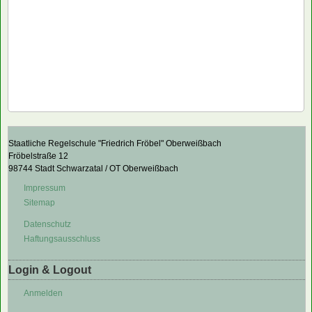
Staatliche Regelschule "Friedrich Fröbel" Oberweißbach
Fröbelstraße 12
98744 Stadt Schwarzatal / OT Oberweißbach
Impressum
Sitemap
Datenschutz
Haftungsausschluss
Login & Logout
Anmelden