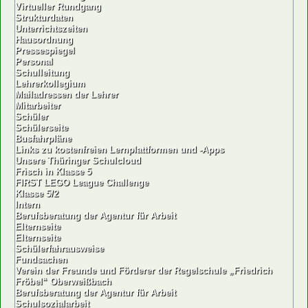
Virtueller Rundgang
Strukturdaten
Unterrichtszeiten
Hausordnung
Pressespiegel
Personal
Schulleitung
Lehrerkollegium
Mailadressen der Lehrer
Mitarbeiter
Schüler
Schülerseite
Busfahrpläne
Links zu kostenfreien Lernplattformen und -Apps
Unsere Thüringer Schulcloud
Frisch in Klasse 5
FIRST LEGO League Challenge
Klasse 5/2
Intern
Berufsberatung der Agentur für Arbeit
Elternseite
Elternseite
Schülerfahrausweise
Fundsachen
Verein der Freunde und Förderer der Regelschule „Friedrich
Fröbel“ Oberweißbach
Berufsberatung der Agentur für Arbeit
Schulsozialarbeit