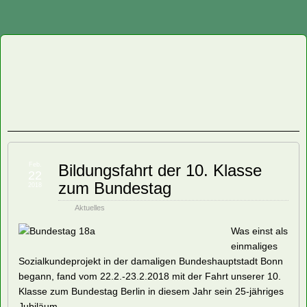
Staatliche
Regelschule
"Friedrich
Fröbel"
Feb.
Bildungsfahrt der 10. Klasse
22
zum Bundestag
Oberweißbach
2018
Aktuelles
Was einst als
einmaliges
Sozialkundeprojekt in der damaligen Bundeshauptstadt Bonn
begann, fand vom 22.2.-23.2.2018 mit der Fahrt unserer 10.
Klasse zum Bundestag Berlin in diesem Jahr sein 25-jähriges
Jubiläum.