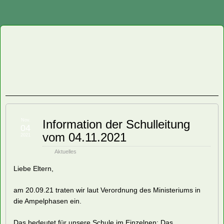
Staatliche
Regelschule
"Friedrich
Fröbel"
Nov.
Information der Schulleitung
04
vom 04.11.2021
Oberweißbach
2021
Aktuelles
Liebe Eltern,
am 20.09.21 traten wir laut Verordnung des Ministeriums in
die Ampelphasen ein.
Das bedeutet für unsere Schule im Einzelnen: Das