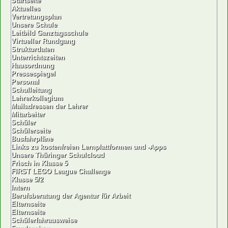
Startseite
Aktuelles
Vertretungsplan
Unsere Schule
Leitbild Ganztagsschule
Virtueller Rundgang
Strukturdaten
Unterrichtszeiten
Hausordnung
Pressespiegel
Personal
Schulleitung
Lehrerkollegium
Mailadressen der Lehrer
Mitarbeiter
Schüler
Schülerseite
Busfahrpläne
Links zu kostenfreien Lernplattformen und -Apps
Unsere Thüringer Schulcloud
Frisch in Klasse 5
FIRST LEGO League Challenge
Klasse 5/2
Intern
Berufsberatung der Agentur für Arbeit
Elternseite
Elternseite
Schülerfahrausweise