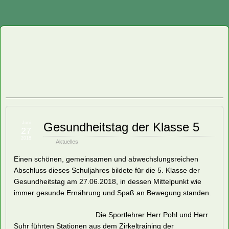
Staatliche
Regelschule
"Friedrich
Fröbel"
Juni
Gesundheitstag der Klasse 5
27
Oberweißbach
2018
Aktuelles
Einen schönen, gemeinsamen und abwechslungsreichen
Abschluss dieses Schuljahres bildete für die 5. Klasse der
Gesundheitstag am 27.06.2018, in dessen Mittelpunkt wie
immer gesunde Ernährung und Spaß an Bewegung standen.
Die Sportlehrer Herr Pohl und Herr
Suhr führten Stationen aus dem Zirkeltraining der