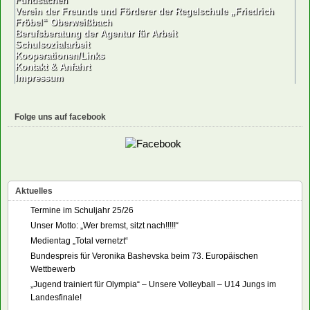
Fundsachen
Verein der Freunde und Förderer der Regelschule „Friedrich
Fröbel“ Oberweißbach
Berufsberatung der Agentur für Arbeit
Schulsozialarbeit
Kooperationen/Links
Kontakt & Anfahrt
Impressum
Folge uns auf facebook
Aktuelles
Termine im Schuljahr 25/26
Unser Motto: „Wer bremst, sitzt nach!!!!!“
Medientag „Total vernetzt“
Bundespreis für Veronika Bashevska beim 73. Europäischen
Wettbewerb
„Jugend trainiert für Olympia“ – Unsere Volleyball – U14 Jungs im
Landesfinale!