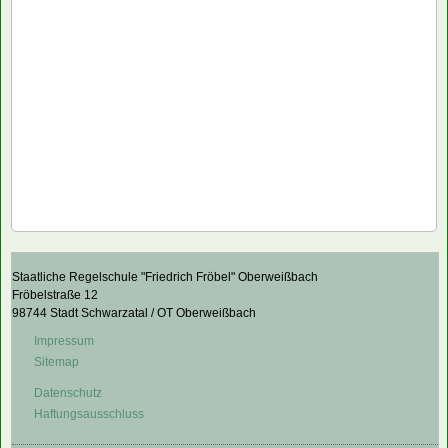
Staatliche Regelschule "Friedrich Fröbel" Oberweißbach
Fröbelstraße 12
98744 Stadt Schwarzatal / OT Oberweißbach
Impressum
Sitemap
Datenschutz
Haftungsausschluss