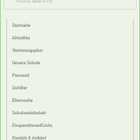
Posted by
admin
at 0:55
Startseite
Aktuelles
Vertretungsplan
Unsere Schule
Personal
Schüler
Elternseite
Schulsozialarbeit
Kooperationen/Links
Kontakt & Anfahrt