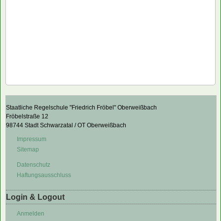
Staatliche Regelschule "Friedrich Fröbel" Oberweißbach
Fröbelstraße 12
98744 Stadt Schwarzatal / OT Oberweißbach
Impressum
Sitemap
Datenschutz
Haftungsausschluss
Login & Logout
Anmelden