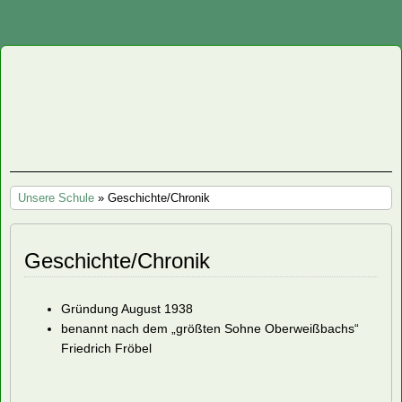
Staatliche
Regelschule
"Friedrich
Unsere Schule
» Geschichte/Chronik
Fröbel"
Oberweißbach
Geschichte/Chronik
Gründung August 1938
benannt nach dem „größten Sohne Oberweißbachs“
Friedrich Fröbel