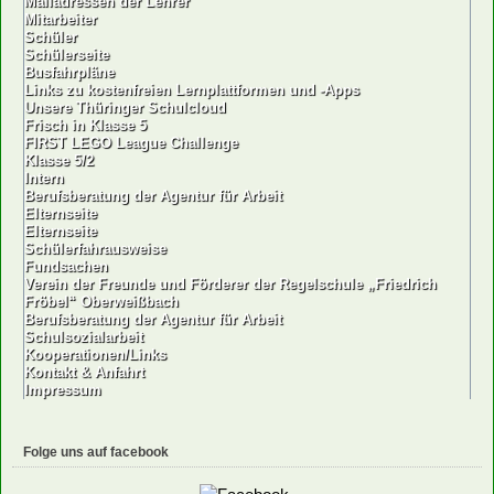
Mailadressen der Lehrer
Mitarbeiter
Schüler
Schülerseite
Busfahrpläne
Links zu kostenfreien Lernplattformen und -Apps
Unsere Thüringer Schulcloud
Frisch in Klasse 5
FIRST LEGO League Challenge
Klasse 5/2
Intern
Berufsberatung der Agentur für Arbeit
Elternseite
Elternseite
Schülerfahrausweise
Fundsachen
Verein der Freunde und Förderer der Regelschule „Friedrich
Fröbel“ Oberweißbach
Berufsberatung der Agentur für Arbeit
Schulsozialarbeit
Kooperationen/Links
Kontakt & Anfahrt
Impressum
Folge uns auf facebook