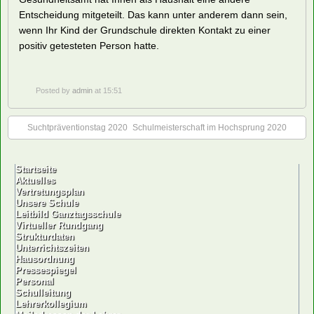
Entscheidung mitgeteilt. Das kann unter anderem dann sein,
wenn Ihr Kind der Grundschule direkten Kontakt zu einer
positiv getesteten Person hatte.
Posted by
admin
at 15:51
Suchtpräventionstag 2020
Schulmeisterschaft im Hochsprung 2020
Startseite
Aktuelles
Vertretungsplan
Unsere Schule
Leitbild Ganztagsschule
Virtueller Rundgang
Strukturdaten
Unterrichtszeiten
Hausordnung
Pressespiegel
Personal
Schulleitung
Lehrerkollegium