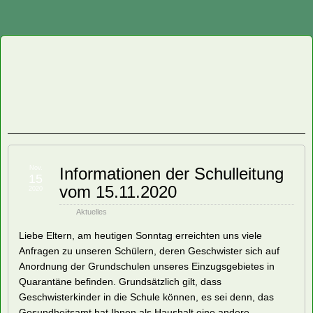
Staatliche
Regelschule
"Friedrich
Fröbel"
Nov.
Informationen der Schulleitung
15
vom 15.11.2020
Oberweißbach
2020
Aktuelles
Liebe Eltern, am heutigen Sonntag erreichten uns viele
Anfragen zu unseren Schülern, deren Geschwister sich auf
Anordnung der Grundschulen unseres Einzugsgebietes in
Quarantäne befinden. Grundsätzlich gilt, dass
Geschwisterkinder in die Schule können, es sei denn, das
Gesundheitsamt hat Ihnen als Haushalt eine andere